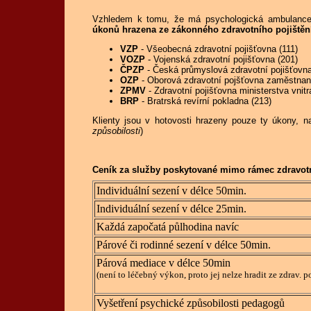
Vzhledem k tomu, že má psychologická ambulance 
úkonů hrazena ze zákonného zdravotního pojištěn
VZP
- Všeobecná zdravotní pojišťovna (111)
VOZP
- Vojenská zdravotní pojišťovna (201)
ČPZP
- Česká průmyslová zdravotní pojišťovna
OZP
- Oborová zdravotní pojšťovna zaměstnanc
ZPMV
- Zdravotní pojišťovna ministerstva vnitr
BRP
- Bratrská revírní pokladna (213)
Klienty jsou v hotovosti hrazeny pouze ty úkony, n
způsobilosti
)
Ceník za služby poskytované mimo rámec zdravotníh
Individuální sezení v délce 50min.
Individuální sezení v délce 25min.
Každá započatá půlhodina navíc
Párové či rodinné sezení v délce 50min.
Párová mediace v délce 50min
(není to léčebný výkon, proto jej nelze hradit ze zdrav. po
Vyšetření psychické způsobilosti pedagogů