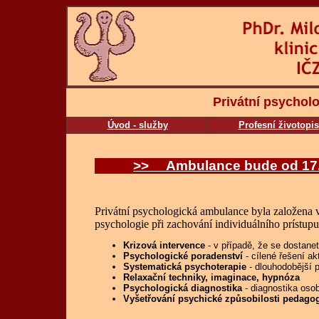
Privátní psychol
Úvod - služby
Profesní životopis
>> Ambulance bude od 17. 
Privátní psychologická ambulance byla založena v
psychologie při zachování individuálního prístupu
Krizová intervence
- v případě, že se dostanet
Psychologické poradenství
- cílené řešení a
Systematická psychoterapie
- dlouhodobější p
R
elaxační techniky, imaginace, hypnóza
Psychologická diagnostika
- diagnostika osob
Vyšetřování psychické způsobilosti pedago