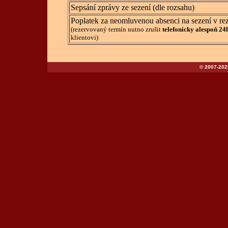
Sepsání zprávy ze sezení (dle rozsahu)
Poplatek za neomluvenou absenci na sezení v r
(rezervovaný termín nutno zrušit
telefonicky
alespoň 24
klientovi)
© 2007-2025